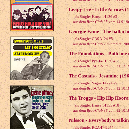
Leapy Lee - Little Arrows (
als Single: Hansa 14126 #5
aus dem
Beat-Club 35
vom 14.9.19
Georgie Fame - The ballad 
als Single: CBS 3124 #5
aus dem
Beat-Club 29
vom 9.5.196
The Foundations - Build me 
als Single: Pye 14813 #24
aus dem
Beat-Club 38
vom 31.12.1
The Casuals - Jesamine (19
als Single: Vogue 14774 #9
aus dem
Beat-Club 36
vom 12.10.1
The Troggs - Hip Hip Hoora
als Single: Hansa 14155 #18
aus dem
Beat-Club 36
vom 12.10.1
Nilsson - Everybody's talkin
als Single: RCA 47-9544