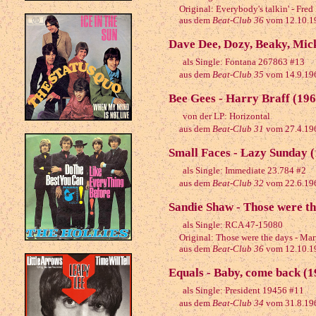
Original: Everybody's talkin' - Fred
aus dem
Beat-Club 36
vom 12.10.1
Dave Dee, Dozy, Beaky, Mick
als Single: Fontana 267863 #13
aus dem
Beat-Club 35
vom 14.9.19
Bee Gees - Harry Braff (196
von der LP: Horizontal
aus dem
Beat-Club 31
vom 27.4.19
Small Faces - Lazy Sunday 
als Single: Immediate 23.784 #2
aus dem
Beat-Club 32
vom 22.6.19
Sandie Shaw - Those were th
als Single: RCA 47-15080
Original: Those were the days - Ma
aus dem
Beat-Club 36
vom 12.10.1
Equals - Baby, come back (1
als Single: President 19456 #11
aus dem
Beat-Club 34
vom 31.8.19