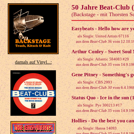
50 Jahre Beat-Club 
(Backstage - mit Thorsten S
Easybeats - Hello how are y
als Single: United Artists 67116
aus dem
Beat-Club 36
vom 12.10.1
Arthur Conley - Sweet Soul
als Single: Atlantic 584083 #29
damals auf Vinyl...:
aus dem
Beat-Club 35
vom 14.9.19
Gene Pitney - Something's g
als Single: CBS 2993
aus dem
Beat-Club 30
vom 6.4.196
Status Quo - Ice in the sun (
als Single: Pye 300213 #17
aus dem
Beat-Club 35
vom 14.9.19
Hollies - Do the best you ca
als Single: Hansa 14093
aus dem
Beat-Club 35
vom 14.9.19