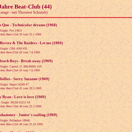
Jahre Beat-Club (44)
stage - mit Thorsten Schmidt)
s Quo - Technicolor dreams (1968)
 Single: Pye 14821
dem
Beat-Club 39
vom 25.1.1969
Revere & The Raiders - Let me (1969)
 Single: CBS 4260 #31
dem
Beat-Club 43
vom 7.6.1969
Beach Boys - Break away (1969)
 Single: Capitol 1C 006-80091 #29
dem
Beat-Club 43
vom 7.6.1969
ollies - Sorry Suzanne (1969)
 Single: Hansa 14269 #7
dem
Beat-Club 41
vom 29.3.1969
 Ryan - Love is love (1969)
s Single: MGM 61211 #4
dem
Beat-Club 40
vom 22.2.1969
mhammer - Junior's wailing (1969)
 Single: Bellaphon 18046
dem
Beat-Club 48
vom 25.10.1969