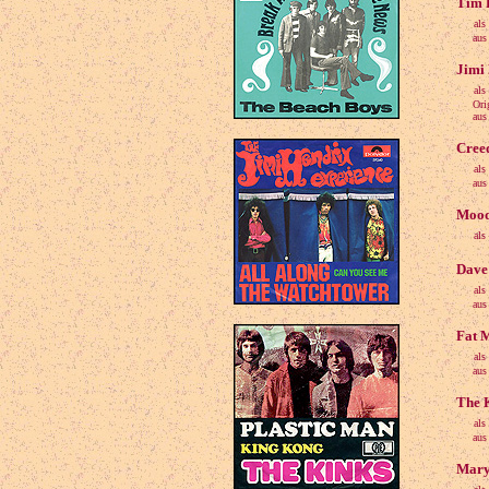
Tim R
als
aus 
Jimi 
als
Origin
aus 
Cree
als
aus 
Mood 
als
Dave 
als
aus 
Fat M
als
aus 
The K
als
aus 
Mary