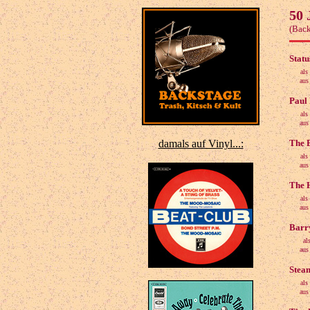
50 
(Back
Statu
als
aus 
Paul 
als
aus 
damals auf Vinyl...:
The 
als
aus 
The H
als
aus 
Barry
al
aus 
Stea
als
aus 