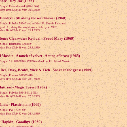
ose - Hey Joe (1966)
 Single: Columbia 4-43648 (USA)
dem
Beat-Club 46
vom 30.8.1969
Hendrix - All along the watchtower (1968)
 Single: Polydor 59240 und auf der LP: Electric Ladyland
al: All along the watchtower - Bob Dylan 1967
dem
Beat-Club 39
vom 25.1.1969
dence Clearwater Revival - Proud Mary (1969)
 Single: Bellaphon 17008 #4
dem
Beat-Club 41
vom 29.3.1969
Mosaic - A touch of velvet - A sting of brass (1965)
 Single: 1 C 006-90662 (1969) und auf der LP: Mood Mosaic
Dee, Dozy, Beaky, Mick & Tich - Snake in the grass (1969)
 Single: Fontana 267939 #18
dem
Beat-Club 44
vom 28.6.1969
attress - Magic Forest (1969)
 Single: Polydor 59348 (#11 NL)
dem
Beat-Club 47
vom 27.9.1969
inks - Plastic man (1969)
 Single: Pye 17724 #34
dem
Beat-Club 42
vom 26.4.1969
 Hopkin - Goodbye (1969)