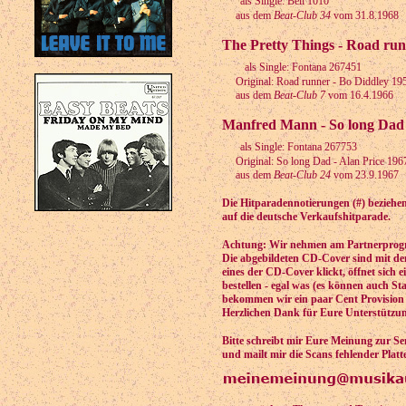
als Single: Bell 1010
aus dem
Beat-Club 34
vom 31.8.1968
The Pretty Things - Road run
als Single: Fontana 267451
Original: Road runner - Bo Diddley 19
aus dem
Beat-Club 7
vom 16.4.1966
Manfred Mann - So long Dad 
als Single: Fontana 267753
Original: So long Dad - Alan Price 196
aus dem
Beat-Club 24
vom 23.9.1967
Die Hitparadennotierungen (#) beziehen 
auf die deutsche Verkaufshitparade.
Achtung: Wir nehmen am Partnerprogra
Die abgebildeten CD-Cover sind mit de
eines der CD-Cover klickt, öffnet sich 
bestellen - egal was (es können auch St
bekommen wir ein paar Cent Provision 
Herzlichen Dank für Eure Unterstützu
Bitte schreibt mir Eure Meinung zur S
und mailt mir die Scans fehlender Platt