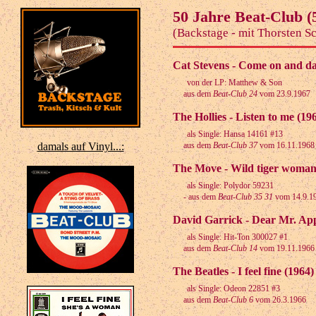
50 Jahre Beat-Club (
(Backstage - mit Thorsten S
Cat Stevens - Come on and da
von der LP: Matthew & Son
aus dem
Beat-Club 24
vom 23.9.1967
The Hollies - Listen to me (19
als Single: Hansa 14161 #13
damals auf Vinyl...:
aus dem
Beat-Club 37
vom 16.11.1968
The Move - Wild tiger woman
als Single: Polydor 59231
- aus dem
Beat-Club 35 31
vom 14.9.1
David Garrick - Dear Mr. App
als Single: Hit-Ton 300027 #1
aus dem
Beat-Club 14
vom 19.11.1966
The Beatles - I feel fine (1964)
als Single: Odeon 22851 #3
aus dem
Beat-Club 6
vom 26.3.1966