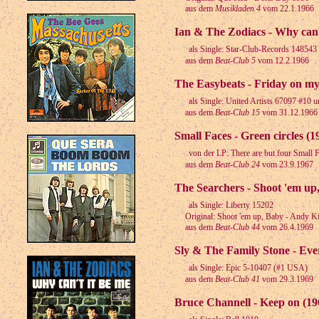
aus dem
Musikladen 4
vom 22.1.1966
Ian & The Zodiacs - Why can’t
als Single: Star-Club-Records 148543
aus dem
Beat-Club 5
vom 12.2.1966
The Easybeats - Friday on my
als Single: United Artists 67097 #10 
aus dem
Beat-Club 15
vom 31.12.1966
Small Faces - Green circles (1
von der LP: There are but four Small 
aus dem
Beat-Club 24
vom 23.9.1967
The Searchers - Shoot 'em up
als Single: Liberty 15202
Original: Shoot 'em up, Baby - Andy K
aus dem
Beat-Club 44
vom 26.4.1969
Sly & The Family Stone - Eve
als Single: Epic 5-10407 (#1 USA)
aus dem
Beat-Club 41
vom 29.3.1969
Bruce Channell - Keep on (19