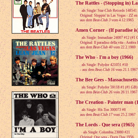
The Rattles - (Stopping in) L
als Single: Star-Club Records 148541
Original: Sloppin' in Las Vegas - ZZ en
aus dem
Beat-Club 3
vom 4.12.1965
Amen Corner - (If paradise is)
als Single: Immadiate 24007 #12 (#1 
Original: Il paradiso della vita - Ambra 
aus dem
Beat-Club 40
vom 22.2.1969
The Who - I'm a boy (1966)
als Single: Polydor 421051 #10
- aus dem
Beat-Club 16
vom 21.1.1967
The Bee Gees - Massachusetts
als Single: Polydor 59118 #1 (#1 GB)
aus dem
Beat-Club 26
vom 26.11.1967
The Creation - Painter man (
als Single: Hit-Ton 300073 #8
aus dem
Beat-Club 17
vom 25.2.1967
The Lords - Que sera (1965)
als Single: Columbia 23080 #21
Original: Que sera - Doris Day 1956