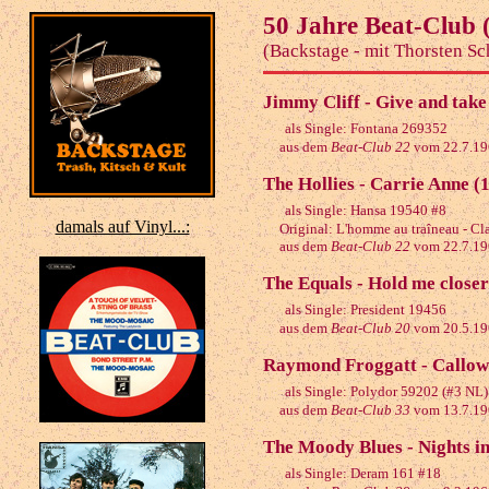
50 Jahre Beat-Club 
(Backstage - mit Thorsten Sc
Jimmy Cliff - Give and take (
als Single: Fontana 269352
aus dem
Beat-Club 22
vom 22.7.19
The Hollies - Carrie Anne (
als Single: Hansa 19540 #8
damals auf Vinyl...:
Original: L'homme au traîneau - Cl
aus dem
Beat-Club 22
vom 22.7.19
The Equals - Hold me closer
als Single: President 19456
aus dem
Beat-Club 20
vom 20.5.19
Raymond Froggatt - Callow-
als Single: Polydor 59202 (#3 NL)
aus dem
Beat-Club 33
vom 13.7.19
The Moody Blues - Nights in
als Single: Deram 161 #18