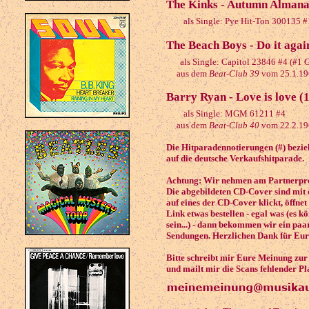
The Kinks - Autumn Almana
als Single: Pye Hit-Ton 300135 
The Beach Boys - Do it agai
als Single: Capitol 23846 #4 (#1 
aus dem
Beat-Club 39
vom 25.1.19
Barry Ryan - Love is love (
als Single: MGM 61211 #4
aus dem
Beat-Club 40
vom 22.2.19
Die Hitparadennotierungen (#) beziehe
auf die deutsche Verkaufshitparade.
Achtung: Wir nehmen am Partnerpro
Die abgebildeten CD-Cover sind mit 
auf eines der CD-Cover klickt, öffnet
Link etwas bestellen - egal was (es 
sein...) - dann bekommen wir ein paa
Sendungen. Herzlichen Dank für Eur
Bitte schreibt mir Eure Meinung zu
und mailt mir die Scans fehlender Pl