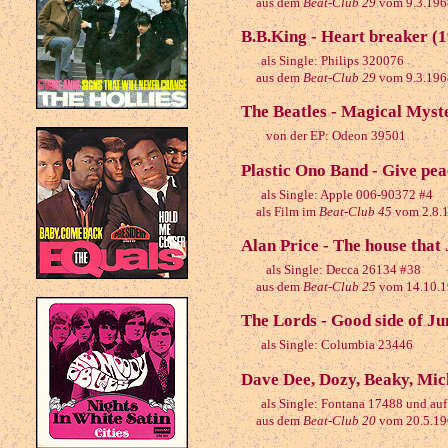
aus dem
Beat-Club 29
vom 9.3.196
B.B.King - Heart breaker (
als Single: Philips 320076
aus dem
Beat-Club 29
vom 9.3.196
The Beatles - Magical Myst
von der EP: Odeon 39501
Plastic Ono Band - Give pea
als Single: Apple 006-90372 #4
als Film im
Beat-Club 45
vom 2.8.
Alan Price - The house that 
als Single: Decca 26134 #38
aus dem
Beat-Club 25
vom 14.10.
The Lords - Good side of Ju
als Single: Columbia 23446
Dave Dee, Dozy, Beaky, Mic
als Single: Fontana 17488 und auf 
aus dem
Beat-Club 20
vom 20.5.19