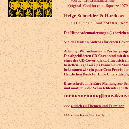
von der LP: Musikmaschine
Original: Cool for cats - Squeeze 1979
Helge Schneider & Hardcore -
als CD-Single: Roof 7243 8 81162 #
Die Hitparadennotierungen (#) beziehen 
Vielen Dank an Andreas für einen Cover
Achtung: Wir nehmen am Partnerprogra
Die abgebildeten CD-Cover sind mit den
eines der CD-Cover klickt, öffnet sich e
bestellen - egal was (es können auch Sta
bekommen wir ein paar Cent Provision 
Herzlichen Dank für Eure Unterstützung
Bitte schreibt mir Eure Meinung zur S
und mailt mir die Scans fehlender Platt
>>>
zurück zu Themen und Terminen
>>>
zurück zur Startseite