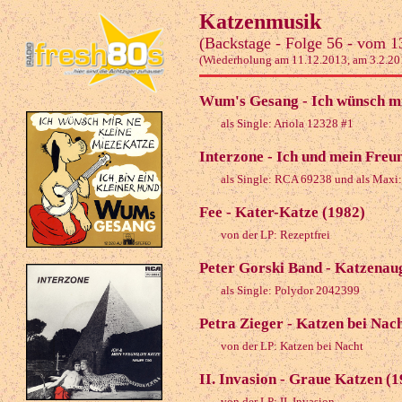
Katzenmusik
(Backstage - Folge 56 - vom 1
(Wiederholung am 11.12.2013, am 3.2.20
Wum's Gesang - Ich wünsch mi
als Single: Ariola 12328 #1
Interzone - Ich und mein Freu
als Single: RCA 69238 und als Max
Fee - Kater-Katze (1982)
von der LP: Rezeptfrei
Peter Gorski Band - Katzenau
als Single: Polydor 2042399
Petra Zieger - Katzen bei Nac
von der LP: Katzen bei Nacht
II. Invasion - Graue Katzen (1
von der LP: II. Invasion