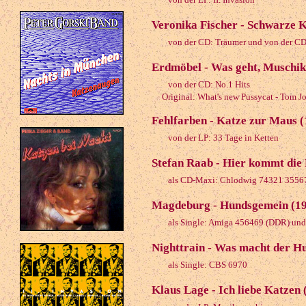
Veronika Fischer - Schwarze K
von der CD: Träumer und von der CD:
Erdmöbel - Was geht, Muschik
von der CD: No.1 Hits
Original: What's new Pussycat - Tom J
Fehlfarben - Katze zur Maus 
von der LP: 33 Tage in Ketten
Stefan Raab - Hier kommt die
als CD-Maxi: Chlodwig 74321 3556
Magdeburg - Hundsgemein (1
als Single: Amiga 456469 (DDR) und
Nighttrain - Was macht der H
als Single: CBS 6970
Klaus Lage - Ich liebe Katzen 