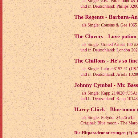
als Single: ABC Paramount 45
und in Deutschland: Philips 320
The Regents - Barbara-An
als Single: Cousins & Gee 106
The Clovers - Love potion
als Single: United Artists 180 
und in Deutschland: London 202
The Chiffons - He's so fine
als Single: Laurie 3152 #1 (US
und in Deutschland: Ariola 1020
Johnny Cymbal - Mr. Bass
als Single: Kapp 214020 (USA)
und in Deutschland: Kapp 10148
Harry Glück - Blue moon 
als Single: Polydor 24526 #13
Original: Blue moon - The Marce
Die Hitparadennotierungen (#) be