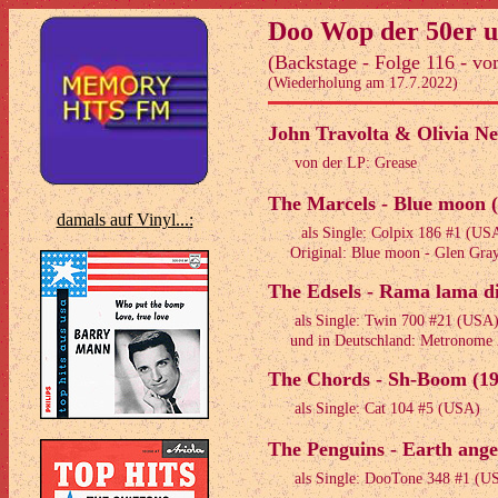
Doo Wop der 50er u
(Backstage - Folge 116 - v
(Wiederholung am 17.7.2022)
John Travolta & Olivia Ne
von der LP: Grease
The Marcels - Blue moon 
damals auf Vinyl...:
als Single: Colpix 186 #1 (US
Original: Blue moon - Glen Gray 
The Edsels - Rama lama d
als Single: Twin 700 #21 (USA
und in Deutschland: Metronome 
The Chords - Sh-Boom (19
als Single: Cat 104 #5 (USA)
The Penguins - Earth ange
als Single: DooTone 348 #1 (U