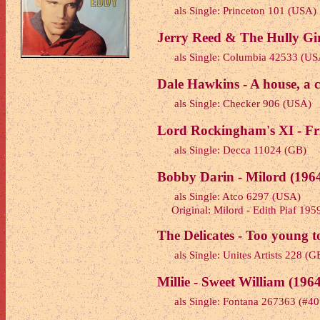
als Single: Princeton 101 (USA)
Jerry Reed & The Hully Girl
als Single: Columbia 42533 (US
Dale Hawkins - A house, a 
als Single: Checker 906 (USA)
Lord Rockingham's XI - Fri
als Single: Decca 11024 (GB)
Bobby Darin - Milord (196
als Single: Atco 6297 (USA)
Original: Milord - Edith Piaf 195
The Delicates - Too young t
als Single: Unites Artists 228 (G
Millie - Sweet William (1964
als Single: Fontana 267363 (#4