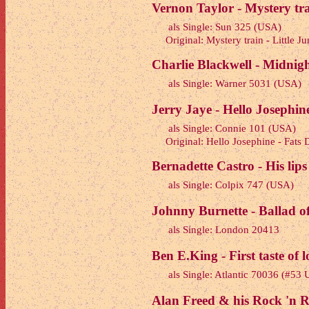
Vernon Taylor - Mystery tra
als Single: Sun 325 (USA)
Original: Mystery train - Little Ju
Charlie Blackwell - Midnigh
als Single: Warner 5031 (USA)
Jerry Jaye - Hello Josephin
als Single: Connie 101 (USA)
Original: Hello Josephine - Fats
Bernadette Castro - His lips
als Single: Colpix 747 (USA)
Johnny Burnette - Ballad of
als Single: London 20413
Ben E.King - First taste of 
als Single: Atlantic 70036 (#5
Alan Freed & his Rock 'n Ro