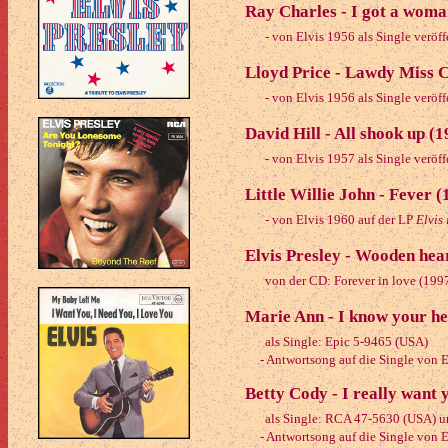
Ray Charles - I got a woma
- von Elvis 1956 als Single veröffe
Lloyd Price - Lawdy Miss 
- von Elvis 1956 als Single veröffe
David Hill - All shook up (1
- von Elvis 1957 als Single veröffe
Little Willie John - Fever (
- von Elvis 1960 auf der LP
Elvis 
Elvis Presley - Wooden hea
von der CD: Forever in love (199
Marie Ann - I know your he
als Single: Epic 5-9465 (USA)
- Antwortsong auf die Single von El
Betty Cody - I really want 
als Single: RCA 47-5630 (USA) und 
- Antwortsong auf die Single von El