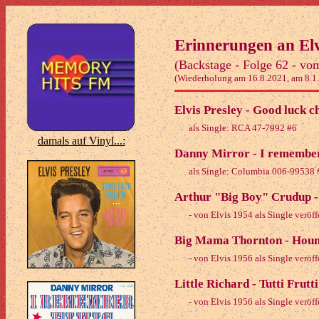
Erinnerungen an Elvi
(Backstage - Folge 62 - vo
(Wiederholung am 16.8.2021, am 8.1
Elvis Presley - Good luck 
als Single: RCA 47-7992 #6
damals auf Vinyl...:
Danny Mirror - I remember
als Single: Columbia 006-99538
Arthur "Big Boy" Crudup - 
- von Elvis 1954 als Single veröffe
Big Mama Thornton - Houn
- von Elvis 1956 als Single veröffe
Little Richard - Tutti Frutt
- von Elvis 1956 als Single veröffe