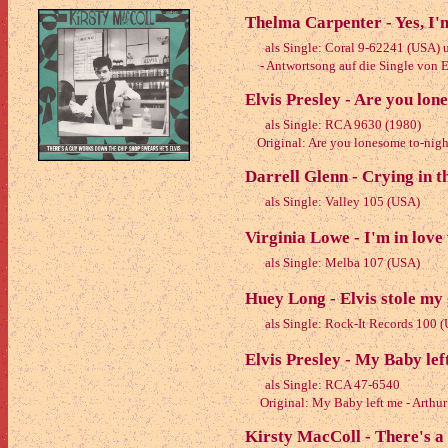
Thelma Carpenter - Yes, I'
als Single: Coral 9-62241 (USA) un
- Antwortsong auf die Single von El
Elvis Presley - Are you lo
als Single: RCA 9630 (1980)
Original: Are you lonesome to-night
Darrell Glenn - Crying in t
als Single: Valley 105 (USA)
Virginia Lowe - I'm in love
als Single: Melba 107 (USA)
Huey Long - Elvis stole my
als Single: Rock-It Records 100 
Elvis Presley - My Baby lef
als Single: RCA 47-6540
Original: My Baby left me - Arthu
Kirsty MacColl - There's a