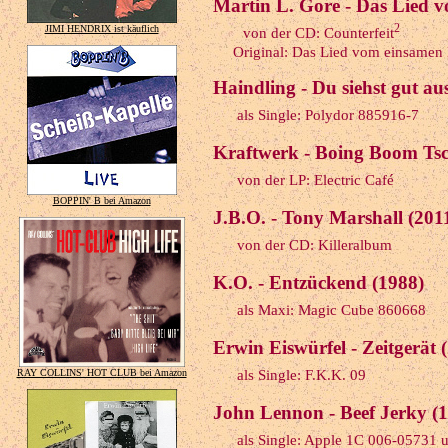
Martin L. Gore - Das Lied 
2
JIMI HENDRIX ist käuflich
von der CD: Counterfeit
Original: Das Lied vom einsamen 
Haindling - Du siehst gut au
als Single: Polydor 885916-7
Kraftwerk - Boing Boom Tsc
von der LP: Electric Café
BOPPIN' B bei Amazon
J.B.O. - Tony Marshall (201
von der CD: Killeralbum
K.O. - Entzückend (1988)
als Maxi: Magic Cube 860668
Erwin Eiswürfel - Zeitgerät 
RAY COLLINS' HOT CLUB bei Amazon
als Single: F.K.K. 09
John Lennon - Beef Jerky (
als Single: Apple 1C 006-05731 u