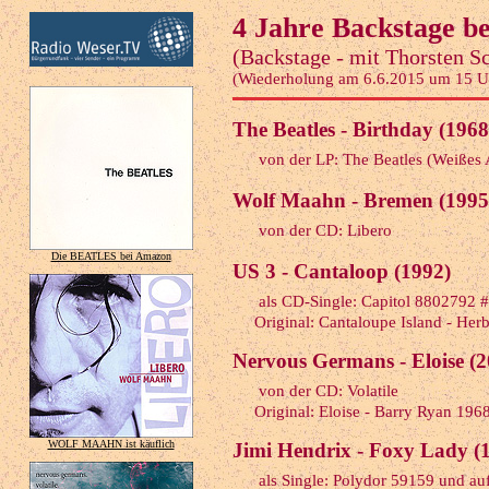
4 Jahre Backstage b
(Backstage - mit Thorsten S
(Wiederholung am 6.6.2015 um 15 U
The Beatles - Birthday (1968
von der LP: The Beatles (Weißes
Wolf Maahn - Bremen (1995
von der CD: Libero
Die BEATLES bei Amazon
US 3 - Cantaloop (1992)
als CD-Single: Capitol 8802792 
Original: Cantaloupe Island - Her
Nervous Germans - Eloise (2
von der CD: Volatile
Original: Eloise - Barry Ryan 196
WOLF MAAHN ist käuflich
Jimi Hendrix - Foxy Lady (
als Single: Polydor 59159 und au