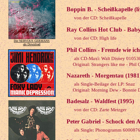
Boppin B. - Scheißkapelle (l
von der CD: Scheißkapelle
Ray Collins Hot Club - Baby 
von der CD: High life
Die NERVOUS GERMANS
als Download
Phil Collins - Fremde wie ic
als CD-Maxi: Walt Disney 01053
Original: Strangers like me - Phil 
Nazareth - Morgentau (1981
als Single-Beilage der LP: Snaz
Original: Morning Dew - Bonnie D
Badesalz - Waldfest (1995)
von der CD: Zarte Metzger
Peter Gabriel - Schock den A
als Single: Phonogramm 6000876