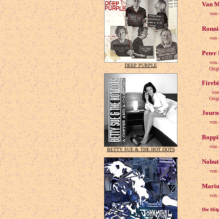
Van M
von 
Ronni
von 
Peter
von 
DEEP PURPLE
Origina
Firebi
von
Origina
Journe
von 
Boppin
von 
BETTY SUE & THE HOT DOTS
Nobut
von 
Mariu
von 
Die Hitp