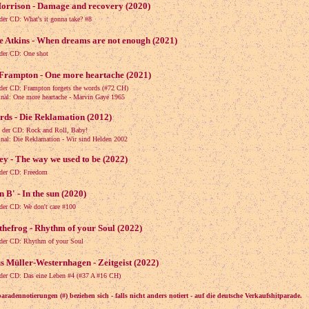
orrison - Damage and recovery (2020)
der CD: What's it gonna take? #8
e Atkins - When dreams are not enough (2021)
der CD: One shot
 Frampton - One more heartache (2021)
der CD: Frampton forgets the words (#72 CH)
l: One more heartache - Marvin Gaye 1965
rds - Die Reklamation (2012)
 der CD: Rock and Roll, Baby!
l: Die Reklamation - Wir sind Helden 2002
y - The way we used to be (2022)
der CD: Freedom
 B' - In the sun (2020)
der CD: We don't care #100
thefrog - Rhythm of your Soul (2022)
der CD: Rhythm of your Soul
s Müller-Westernhagen - Zeitgeist (2022)
der CD: Das eine Leben #4 (#37 A #16 CH)
aradennotierungen (#) beziehen sich - falls nicht anders notiert - auf die deutsche Verkaufshitparade.