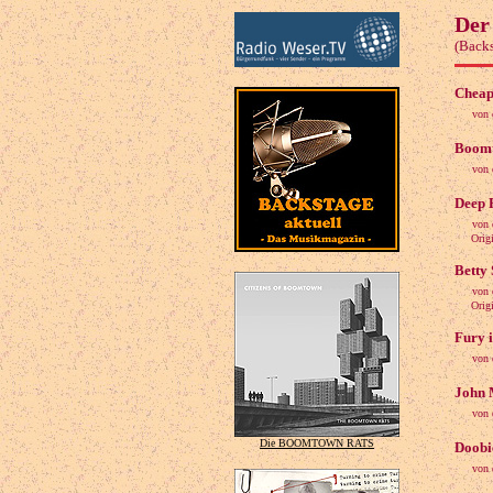
Der
(Backs
Cheap
von 
Boomt
von 
Deep 
von 
Origina
Betty 
von 
Origina
Fury i
von 
John M
von 
Die BOOMTOWN RATS
Doobie
von 