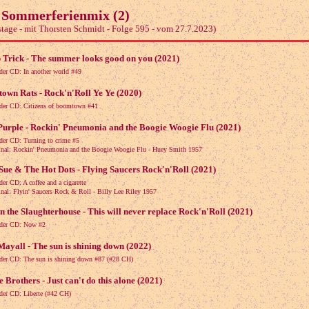
 Sommerferienmix (2)
tage - mit Thorsten Schmidt - Folge 595 - vom 27.7.2023)
 Trick - The summer looks good on you (2021)
der CD: In another world #49
own Rats - Rock'n'Roll Ye Ye (2020)
der CD: Citizens of boomtown #41
Purple - Rockin' Pneumonia and the Boogie Woogie Flu (2021)
der CD: Turning to crime #5
l: Rockin' Pneumonia and the Boogie Woogie Flu - Huey Smith 1957
Sue & The Hot Dots - Flying Saucers Rock'n'Roll (2021)
der CD: A coffee and a cigarette
l: Flyin' Saucers Rock & Roll - Billy Lee Riley 1957
n the Slaughterhouse - This will never replace Rock'n'Roll (2021)
der CD: Now #2
ayall - The sun is shining down (2022)
der CD: The sun is shining down #87 (#28 CH)
 Brothers - Just can't do this alone (2021)
der CD: Liberte (#42 CH)