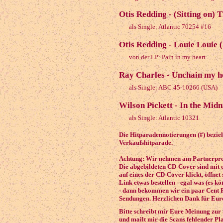
Otis Redding - (Sitting on) 
als Single: Atlantic 70254 #16
Otis Redding - Louie Louie 
von der LP: Pain in my heart
Ray Charles - Unchain my h
als Single: ABC 45-10266 (USA)
Wilson Pickett - In the Midn
als Single: Atlantic 10321
Die Hitparadennotierungen (#) beziehe
Verkaufshitparade.
Achtung: Wir nehmen am Partnerprog
Die abgebildeten CD-Cover sind mit 
auf eines der CD-Cover klickt, öffnet
Link etwas bestellen - egal was (es k
- dann bekommen wir ein paar Cent P
Sendungen. Herzlichen Dank für Eure
Bitte schreibt mir Eure Meinung zur
und mailt mir die Scans fehlender Pl