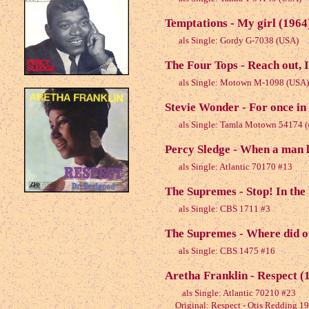
Temptations - My girl (1964
als Single: Gordy G-7038 (USA)
The Four Tops - Reach out, I
als Single: Motown M-1098 (USA)
Stevie Wonder - For once in 
als Single: Tamla Motown 54174 
Percy Sledge - When a man 
als Single: Atlantic 70170 #13
The Supremes - Stop! In the
als Single: CBS 1711 #3
The Supremes - Where did o
als Single: CBS 1475 #16
Aretha Franklin - Respect (
als Single: Atlantic 70210 #23
Original: Respect - Otis Redding 1