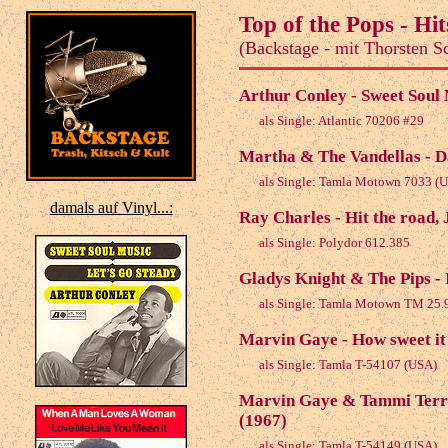
Top of the Pops - Hit
(Backstage - mit Thorsten S
Arthur Conley - Sweet Soul
als Single: Atlantic 70206 #29
Martha & The Vandellas - Da
als Single: Tamla Motown 7033 (U
damals auf Vinyl...:
Ray Charles - Hit the road, 
als Single: Polydor 612.385
Gladys Knight & The Pips - 
als Single: Tamla Motown TM 25.
Marvin Gaye - How sweet it 
als Single: Tamla T-54107 (USA)
Marvin Gaye & Tammi Terrel
(1967)
als Single: Tamla T-54149 (USA)